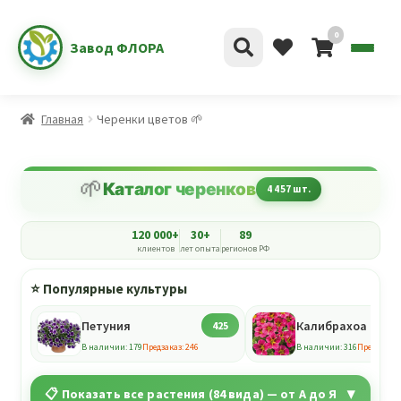
0
Завод ФЛОРА
Главная
Черенки цветов 🌱
🌱
Каталог черенков
4 457 шт.
120 000+
30+
89
клиентов
лет опыта
регионов РФ
⭐ Популярные культуры
Петуния
Калибрахоа
425
В наличии: 179
Предзаказ: 246
В наличии: 316
Предзаказ:
📋 Показать все растения (84 вида) — от А до Я