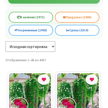
📦
В наличии (1971)
📅
Предзаказ (2486)
🌱
Укорененные (2498)
✂️
Срезы (2014)
Отображение 1–48 из 4457