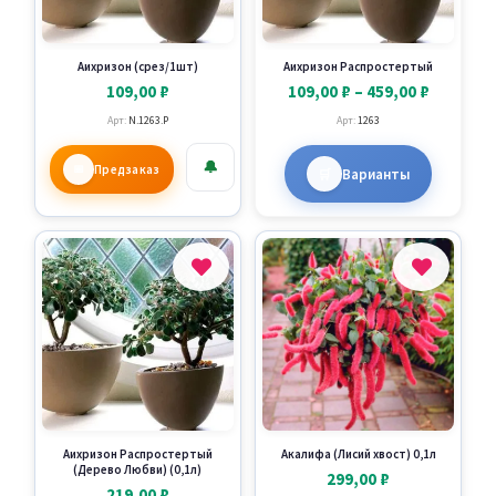
Аихризон (срез/1шт)
Аихризон Распростертый
Диапаз
109,00
₽
109,00
₽
–
459,00
₽
цен:
Арт:
N.1263.P
Арт:
1263
109,00 ₽
Этот
🔔
–
Предзаказ
Варианты
товар
459,00 ₽
имеет
неско
вариа
Опци
можн
выбра
на
стран
товар
Аихризон Распростертый
Акалифа (Лисий хвост) 0,1л
(Дерево Любви) (0,1л)
299,00
₽
219,00
₽