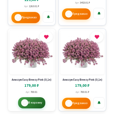
Арт:
3453.01.P
Арт:
1263.01.P
🔔
Предзаказ
🔔
Предзаказ
Алиссум Easy Breezy Pink (0,1л)
Алиссум Easy Breezy Pink (0,1л)
179,00
₽
179,00
₽
Арт:
700.01
Арт:
700.01.P
🔔
В корзину
Предзаказ