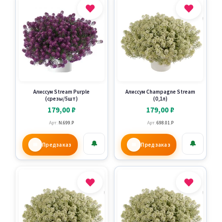
Алиссум Stream Purple
Алиссум Сhampagne Stream
(срезы/5шт)
(0,1л)
179,00
₽
179,00
₽
Арт:
N.699.P
Арт:
698.01.P
🔔
🔔
Предзаказ
Предзаказ