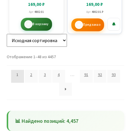
169,00
₽
169,00
₽
Арт:
4802.01
Арт:
4802.01.P
🔔
В корзину
Предзаказ
Отображение 1–48 из 4457
1
2
3
4
…
91
92
93
📊 Найдено позиций: 4,457