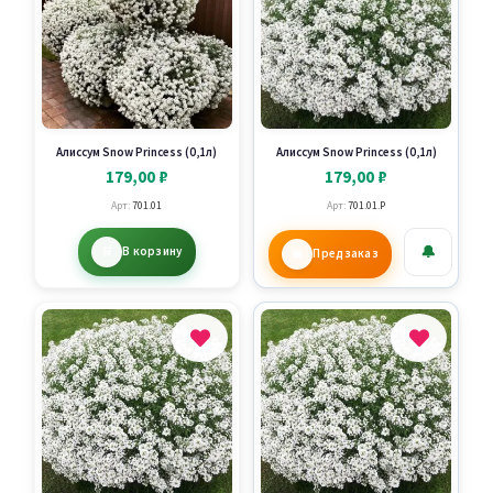
Алиссум Snow Princess (0,1л)
Алиссум Snow Princess (0,1л)
179,00
₽
179,00
₽
Арт:
701.01
Арт:
701.01.P
🔔
В корзину
Предзаказ