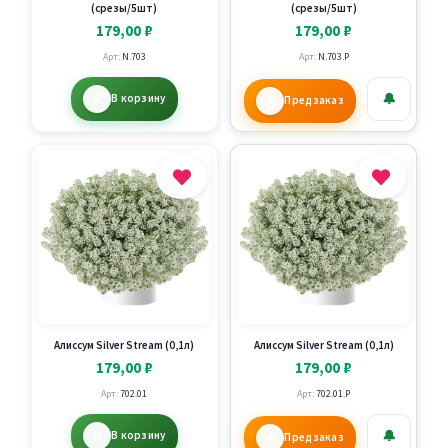
(срезы/5шт)
(срезы/5шт)
179,00
₽
179,00
₽
Арт:
N.703
Арт:
N.703.P
🔔
В корзину
Предзаказ
Алиссум Silver Stream (0,1л)
Алиссум Silver Stream (0,1л)
179,00
₽
179,00
₽
Арт:
702.01
Арт:
702.01.P
🔔
В корзину
Предзаказ