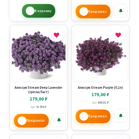
🔔
В корзину
Предзаказ
Алиссум Stream Deep Lavender
Алиссум Stream Purple (0,1л)
(срезы/5шт)
179,00
₽
179,00
₽
Арт:
699.01.P
Арт:
N.704.P
🔔
Предзаказ
🔔
Предзаказ