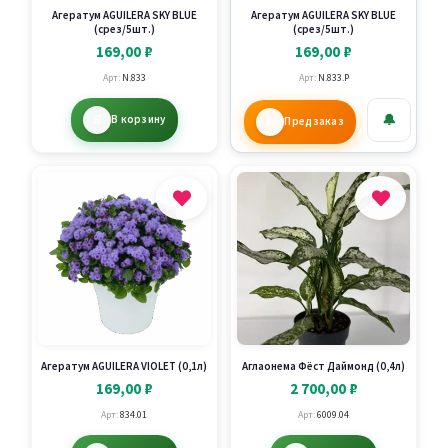
Агератум AGUILERA SKY BLUE
Агератум AGUILERA SKY BLUE
(срез/5шт.)
(срез/5шт.)
169,00
₽
169,00
₽
Арт:
N.833
Арт:
N.833.P
🔔
В корзину
Предзаказ
Агератум AGUILERA VIOLET (0,1л)
Аглаонема Фёст Даймонд (0,4л)
169,00
₽
2 700,00
₽
Арт:
834.01
Арт:
6009.04