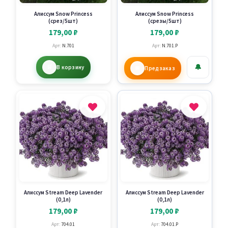
Алиссум Snow Princess
Алиссум Snow Princess
(срез/5шт)
(срезы/5шт)
179,00
₽
179,00
₽
Арт:
N.701
Арт:
N.701.P
🔔
В корзину
Предзаказ
Алиссум Stream Deep Lavender
Алиссум Stream Deep Lavender
(0,1л)
(0,1л)
179,00
₽
179,00
₽
Арт:
704.01
Арт:
704.01.P