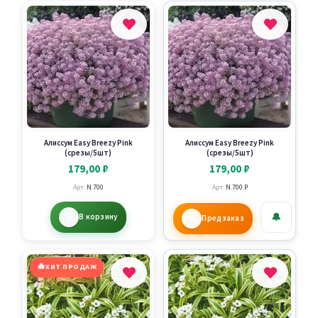
Алиссум Easy Breezy Pink
Алиссум Easy Breezy Pink
(срезы/5шт)
(срезы/5шт)
179,00
₽
179,00
₽
Арт:
N.700
Арт:
N.700.P
🔔
В корзину
Предзаказ
🔥
ХИТ ПРОДАЖ