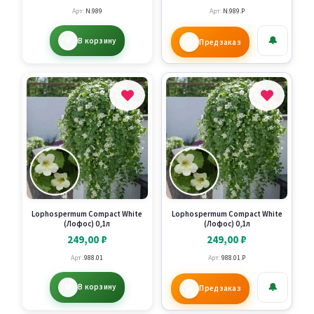
Арт:
N.989
Арт:
N.989.P
🔔
В корзину
Предзаказ
Lophospermum Compact White
Lophospermum Compact White
(Лофос) 0,1л
(Лофос) 0,1л
249,00
₽
249,00
₽
Арт:
988.01
Арт:
988.01.P
🔔
В корзину
Предзаказ