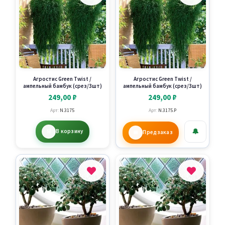
Агростис Green Twist /
Агростис Green Twist /
ампельный бамбук (срез/3шт)
ампельный бамбук (срез/3шт)
249,00
₽
249,00
₽
Арт:
N.3175
Арт:
N.3175.P
🔔
В корзину
Предзаказ