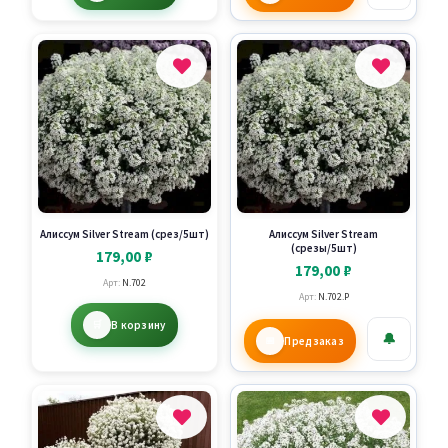
Алиссум Silver Stream (срез/5шт)
Алиссум Silver Stream
(срезы/5шт)
179,00
₽
179,00
₽
Арт:
N.702
Арт:
N.702.P
В корзину
🔔
Предзаказ