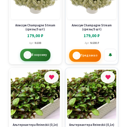
Алиссум Сhampagne Stream
Алиссум Сhampagne Stream
(срезы/5 шт)
(срезы/5 шт)
179,00
₽
179,00
₽
Арт:
N.698
Арт:
N.698.P
🔔
В корзину
Предзаказ
Альтернантера Reineckii (0,1л)
Альтернантера Reineckii (0,1л)