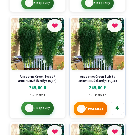
В корзину
В корзину
Агростис Green Twist /
Агростис Green Twist /
ампельный бамбук (0,1л)
ампельный бамбук (0,1л)
249,00
₽
249,00
₽
Арт:
3175.01
Арт:
3175.01.P
🔔
В корзину
Предзаказ