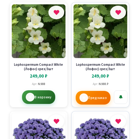
Lophospermum Compact White
Lophospermum Compact White
(Лофос) срез/3шт
(Лофос) срез/3шт
249,00
₽
249,00
₽
Арт:
N.988
Арт:
N.988.P
🔔
В корзину
Предзаказ