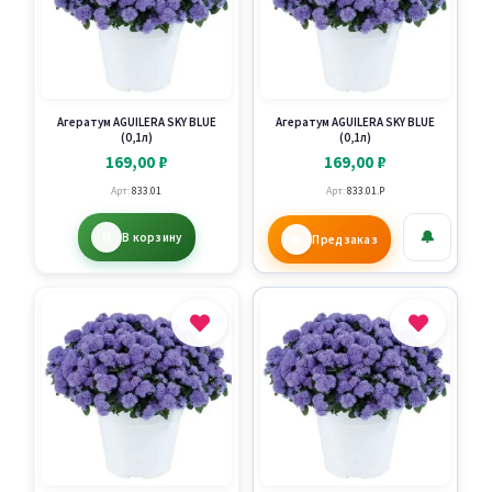
Агератум AGUILERA SKY BLUE
Агератум AGUILERA SKY BLUE
(0,1л)
(0,1л)
169,00
₽
169,00
₽
Арт:
833.01
Арт:
833.01.P
🔔
В корзину
Предзаказ