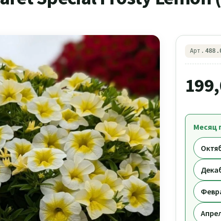
Арт.
488.
199
Месяц 
Октяб
Декаб
Февр
Апрел