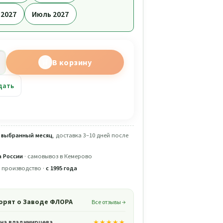
 2027
Июль 2027
ство
В корзину
ахоа
дать
t
 выбранный месяц
, доставка 3–10 дней после
 России
· самовывоз в Кемерово
 производство ·
с 1995 года
орят о Заводе ФЛОРА
Все отзывы →
на владимирцева
★★★★★