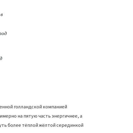
 в
под
д
денной голландской компанией
римерно на пятую часть энергичнее, а
чуть более тёплой жёлтой серединкой