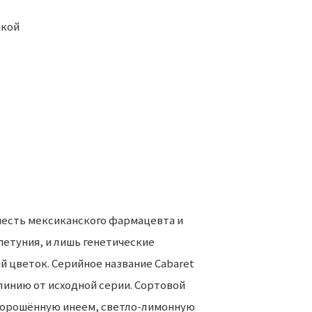
нкой
 петуния, и лишь генетические
й цветок. Серийное название Cabaret
линию от исходной серии. Сортовой
ипорошённую инеем, светло-лимонную