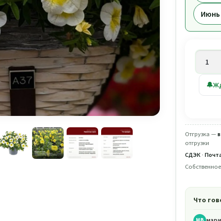
Июнь
Количе
товара
Калибр
🔔
Ж
Cabare
Special
Frosty
Lemon
Отгрузка —
в
(0,1л)
отгрузки
СДЭК
·
Почта
Собственное
Что гов
мари
МВ