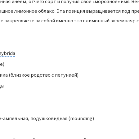
ая инеем, отчего сорт и получил своё «морозное» имя. Венч
ошное лимонное облако. Эта позиция выращивается под пр
ее закрепляете за собой именно этот лимонный экземпляр се
hybrida
e)
ка (близкое родство с петунией)
ды
е-ампельная, подушковидная (mounding)