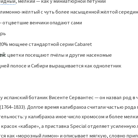
видный
, мелкий — как у миниатюрной петунии
лимонно-жёлтый с чуть более насыщенной жёлтой середи
 отцветшие венчики опадают сами
брь
20% мощнее стандартной серии Cabaret
ей:
цветки посещают пчёлы и другие насекомые
дней полосе и Сибири выращивается как однолетник
(1764–1833). Долгое время калибрахоа считали частью рода
ельность: у калибрахоа иное число хромосом и более мелки
красок «кабаре», а приставка Special отделяет усиленную 
ется как «морозный лимон» и описывает мягкую, словно пр